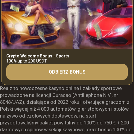
Crypto Welcome Bonus - Sports
100% up to 200 USDT
ODBIERZ BONUS
Realz to nowoczesne kasyno online i zakłady sportowe
prowadzone na licencji Curacao (Antillephone N.V., nr
8048/JAZ), działające od 2022 roku i oferujące graczom z
Polski więcej niż 4 000 automatów, gier stołowych i stołów
na żywo od czołowych dostawców; na start
przygotowaliśmy pakiet powitalny do 100% do 750 € + 200
darmowych spinów w sekcji kasynowej oraz bonus 100% do