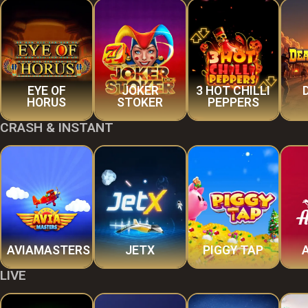
EYE OF
JOKER
3 HOT CHILLI
HORUS
STOKER
PEPPERS
CRASH & INSTANT
AVIAMASTERS
JETX
PIGGY TAP
LIVE