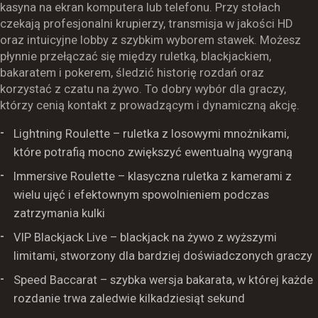
kasyna na ekran komputera lub telefonu. Przy stołach
czekają profesjonalni krupierzy, transmisja w jakości HD
oraz intuicyjne lobby z szybkim wyborem stawek. Możesz
płynnie przełączać się między ruletką, blackjackiem,
bakaratem i pokerem, śledzić historię rozdań oraz
korzystać z czatu na żywo. To dobry wybór dla graczy,
którzy cenią kontakt z prowadzącym i dynamiczną akcję.
Lightning Roulette – ruletka z losowymi mnożnikami,
które potrafią mocno zwiększyć ewentualną wygraną
Immersive Roulette – klasyczna ruletka z kamerami z
wielu ujęć i efektownym spowolnieniem podczas
zatrzymania kulki
VIP Blackjack Live – blackjack na żywo z wyższymi
limitami, stworzony dla bardziej doświadczonych graczy
Speed Baccarat – szybka wersja bakarata, w której każde
rozdanie trwa zaledwie kilkadziesiąt sekund