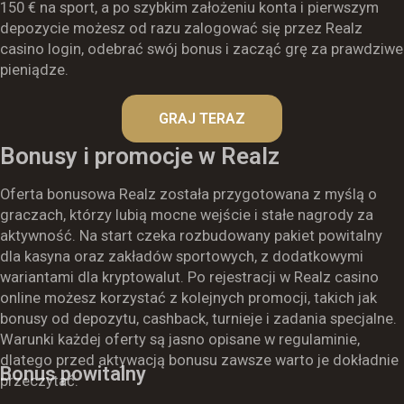
150 € na sport, a po szybkim założeniu konta i pierwszym
depozycie możesz od razu zalogować się przez Realz
casino login, odebrać swój bonus i zacząć grę za prawdziwe
pieniądze.
GRAJ TERAZ
Bonusy i promocje w Realz
Oferta bonusowa Realz została przygotowana z myślą o
graczach, którzy lubią mocne wejście i stałe nagrody za
aktywność. Na start czeka rozbudowany pakiet powitalny
dla kasyna oraz zakładów sportowych, z dodatkowymi
wariantami dla kryptowalut. Po rejestracji w Realz casino
online możesz korzystać z kolejnych promocji, takich jak
bonusy od depozytu, cashback, turnieje i zadania specjalne.
Warunki każdej oferty są jasno opisane w regulaminie,
dlatego przed aktywacją bonusu zawsze warto je dokładnie
Bonus powitalny
przeczytać.