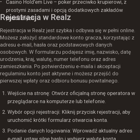
Casino Hold’em Live – poker przeciwko krupierowi, z
prostymi zasadami i opcją dodatkowych zakładów
Rejestracja w Realz
pobocznych
Rejestracja w Realz jest szybka i odbywa się w pełni online.
Możesz założyć standardowe konto gracza, korzystając z
adresu e‑mail, hasła oraz podstawowych danych
osobowych. W formularzu podajesz imię, nazwisko, datę
urodzenia, kraj, walutę, numer telefonu oraz adres
zamieszkania. Po potwierdzeniu e‑maila i akceptacji
regulaminu konto jest aktywne i możesz przejść do
pierwszej wpłaty oraz odbioru bonusu powitalnego.
Wejście na stronę: Otwórz oficjalną stronę operatora w
przeglądarce na komputerze lub telefonie.
Wybór opcji rejestracji: Kliknij przycisk rejestracji, aby
uruchomić krótki formularz otwarcia konta.
Podanie danych logowania: Wprowadź aktualny adres
e‑mail, ustaw silne hasło i wybierz walutę konta.