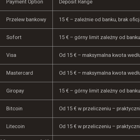
Payment Option
Deposit Range
Przelew bankowy
15 € – zależnie od banku, brak of
Sofort
15 € – górny limit zależny od bank
Visa
Od 15 € – maksymalna kwota według
Mastercard
Od 15 € – maksymalna kwota według
Giropay
15 € – górny limit zależny od bank
Bitcoin
Od 15 € w przeliczeniu – praktycz
Litecoin
Od 15 € w przeliczeniu – praktycz